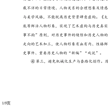
1/
9
页