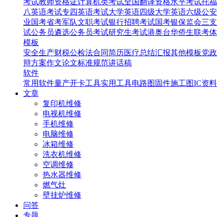
考试
教师资格证
计算机类考试
全国翻译资格水平考试
托福
八英语考试
专四英语考试
大学英语四级
大学英语六级
公安
业国考省考
军队文职考试
银行招聘考试
国考银保监会
三支
试
公务员遴选
公务员考试
研究生考试
港奥台华侨生联考
体
模板
安全生产
财税
公检法
合同
简历
医疗
总结汇报
其他模板
党政
辩
方案
作文
论文
标准规范
讲话稿
软件
常用软件
量产开卡工具
实用工具
电路图
固件
施工图
IC资料
文章
复印机维修
电视机维修
手机维修
电脑维修
冰箱维修
洗衣机维修
空调维修
热水器维修
燃气灶
壁挂炉维修
问答
专题