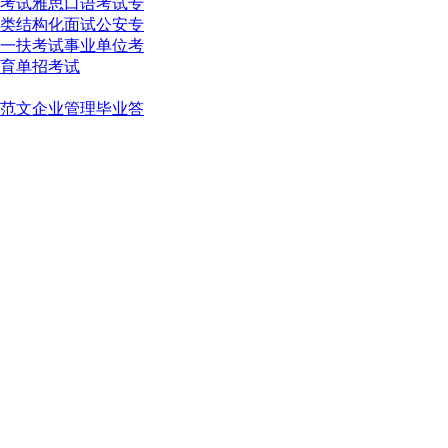
考试
雅思口语考试
专
类结构化面试
公安专
一扶考试
事业单位考
育单招考试
范文
企业管理
毕业答