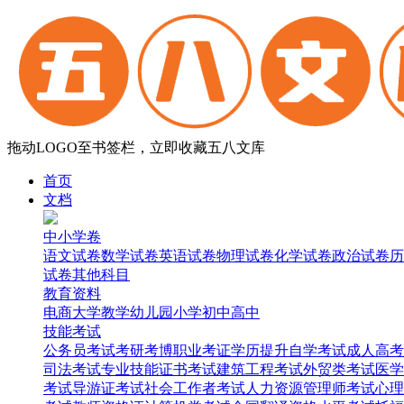
拖动LOGO至书签栏，立即收藏五八文库
首页
文档
中小学卷
语文试卷
数学试卷
英语试卷
物理试卷
化学试卷
政治试卷
历
试卷
其他科目
教育资料
电商
大学
教学
幼儿园
小学
初中
高中
技能考试
公务员考试
考研考博
职业考证
学历提升
自学考试
成人高考
司法考试
专业技能证书考试
建筑工程考试
外贸类考试
医学
考试
导游证考试
社会工作者考试
人力资源管理师考试
心理