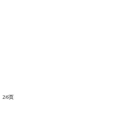
2/
6
页