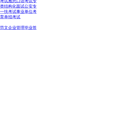
考试
雅思口语考试
专
类结构化面试
公安专
一扶考试
事业单位考
育单招考试
范文
企业管理
毕业答