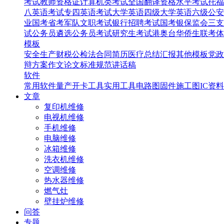
考试
教师资格证
计算机类考试
全国翻译资格水平考试
托福
八英语考试
专四英语考试
大学英语四级
大学英语六级
公安
业国考省考
军队文职考试
银行招聘考试
国考银保监会
三支
试
公务员遴选
公务员考试
研究生考试
港奥台华侨生联考
体
模板
安全生产
财税
公检法
合同
简历
医疗
总结汇报
其他模板
党政
辩
方案
作文
论文
标准规范
讲话稿
软件
常用软件
量产开卡工具
实用工具
电路图
固件
施工图
IC资料
文章
复印机维修
电视机维修
手机维修
电脑维修
冰箱维修
洗衣机维修
空调维修
热水器维修
燃气灶
壁挂炉维修
问答
专题