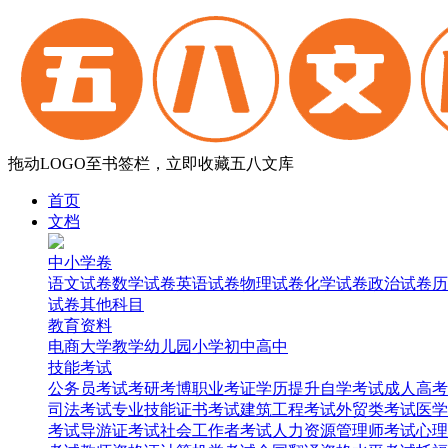
拖动LOGO至书签栏，立即收藏五八文库
首页
文档
中小学卷
语文试卷
数学试卷
英语试卷
物理试卷
化学试卷
政治试卷
历
试卷
其他科目
教育资料
电商
大学
教学
幼儿园
小学
初中
高中
技能考试
公务员考试
考研考博
职业考证
学历提升
自学考试
成人高考
司法考试
专业技能证书考试
建筑工程考试
外贸类考试
医学
考试
导游证考试
社会工作者考试
人力资源管理师考试
心理