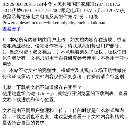
ICS29.060.20K13GB中华人民共和国国家标准GB/T11017.2—
2014代替GB/T11017.2一2002额定电压110kV（几＝126kV)交
联聚乙烯绝缘电力电缆及其附件第2部分：电缆
Powercableswithcross一linkedpolyethyleneinsulationan...
查看更多
1、本站所有内容均由用户上传，如文档内容存在违规，或者
侵犯商业秘密、侵犯著作权等，请联系我们督促用户删除。
2、当您付费下载文档后，并不意味着购买了版权，版权任归
原作者所有，文档只能用于自身研究参考使用，不得用于商业
用途。
3、本站不对文档的完整性、权威性及其观点立场正确性做任
何保证或承诺！文档内容仅供研究参考，付费前请自行鉴别。
电脑上下载的文档不知道保存在哪里？
使用键盘组合键（ctrl + j）,就能打开浏览器的下载列表，查看
文档下载进度和保存位置。
文档是由不同用户整理和上传，上传的时候是什么格式和内
容，下载之后也不会变。建议您先查看一下文档内容和格式，
是否符合自己的要求。