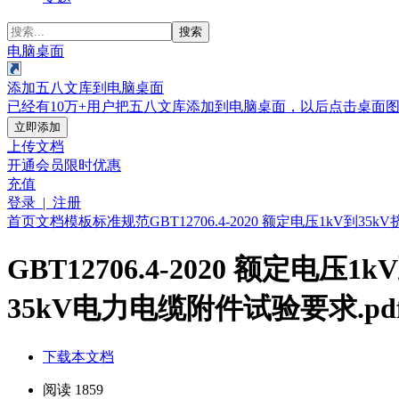
搜索
电脑桌面
添加五八文库到电脑桌面
已经有10万+用户把五八文库添加到电脑桌面，以后点击桌面
立即添加
上传文档
开通会员
限时优惠
充值
登录 | 注册
首页
文档
模板
标准规范
GBT12706.4-2020 额定电压1kV
GBT12706.4-2020 额定
35kV电力电缆附件试验要求.pd
下载本文档
阅读 1859