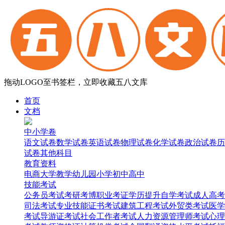
拖动LOGO至书签栏，立即收藏五八文库
首页
文档
中小学卷
语文试卷
数学试卷
英语试卷
物理试卷
化学试卷
政治试卷
历
试卷
其他科目
教育资料
电商
大学
教学
幼儿园
小学
初中
高中
技能考试
公务员考试
考研考博
职业考证
学历提升
自学考试
成人高考
司法考试
专业技能证书考试
建筑工程考试
外贸类考试
医学
考试
导游证考试
社会工作者考试
人力资源管理师考试
心理