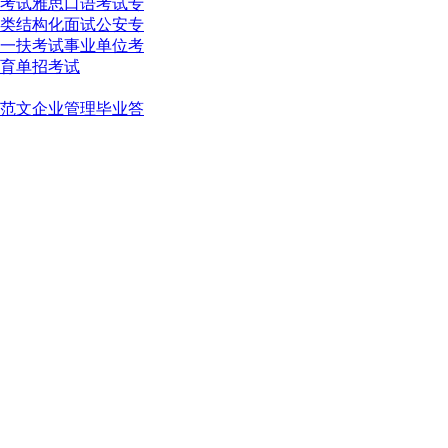
考试
雅思口语考试
专
类结构化面试
公安专
一扶考试
事业单位考
育单招考试
范文
企业管理
毕业答