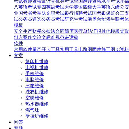
考试
教师资格证
计算机类考试
全国翻译资格水平考试
托福
八英语考试
专四英语考试
大学英语四级
大学英语六级
公安
业国考省考
军队文职考试
银行招聘考试
国考银保监会
三支
试
公务员遴选
公务员考试
研究生考试
港奥台华侨生联考
体
模板
安全生产
财税
公检法
合同
简历
医疗
总结汇报
其他模板
党政
辩
方案
作文
论文
标准规范
讲话稿
软件
常用软件
量产开卡工具
实用工具
电路图
固件
施工图
IC资料
文章
复印机维修
电视机维修
手机维修
电脑维修
冰箱维修
洗衣机维修
空调维修
热水器维修
燃气灶
壁挂炉维修
问答
专题