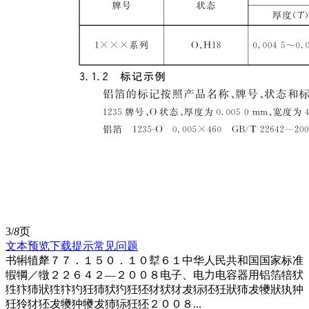
3/
8
页
文本预览
下载提示
常见问题
书犐犆犛７７．１５０．１０犎６１中华人民共和国国家标准
犌犅／犜２２６４２—２００８电子、电力电容器用铝箔犃犾
狌犿犻狀狌犿犳狅犻犾犳狅狉犲犾犲犮狋狉狅狀犻犮犪狀犱狆
狅狑犲狉犮犪狆犪犮犻狋狅狉２００８...