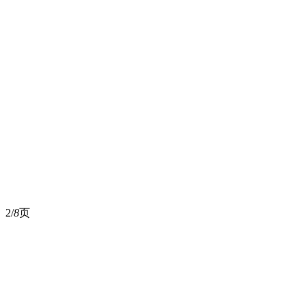
2/
8
页